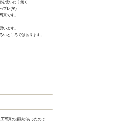
能を使いたく無く
ブレ(笑)
写真です。
思います。
ろいところではあります。
よる竣工写真の撮影があったので