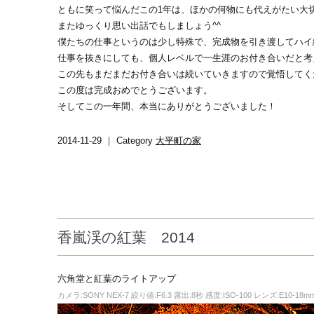
ともに笑って悩んだこの1年は、ほかの何物にも代えがたい大
またゆっくり思い出話でもしましょう^^
僕たちの仕事というのは少し特殊で、完成物を引き渡してハイ
仕事を抜きにしても、個人レベルで一生涯のお付き合いだと考
この先もまだまだお付き合いは続いていきますので覚悟してくだ
この度は完成おめでとうございます。
そしてこの一年間、本当にありがとうございました！
2014-11-29 ｜ Category
大平町の家
香嵐渓の紅葉 2014
六角堂と紅葉のライトアップ
カメラ:SONY NEX-7 絞り値:F6.3 露出:8秒 感度:ISO-100 レンズ:E10-18mm