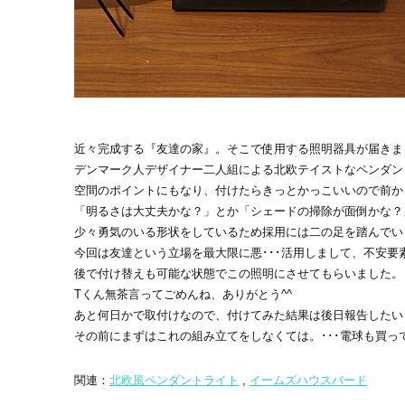
近々完成する『友達の家』。そこで使用する照明器具が届きま
デンマーク人デザイナー二人組による北欧テイストなペンダン
空間のポイントにもなり、付けたらきっとかっこいいので前か
「明るさは大丈夫かな？」とか「シェードの掃除が面倒かな？
少々勇気のいる形状をしているため採用には二の足を踏んでい
今回は友達という立場を最大限に悪･･･活用しまして、不安要
後で付け替えも可能な状態でこの照明にさせてもらいました。
Tくん無茶言ってごめんね、ありがとう^^
あと何日かで取付けなので、付けてみた結果は後日報告したい
その前にまずはこれの組み立てをしなくては。･･･電球も買っ
関連：
北欧風ペンダントライト
,
イームズハウスバード