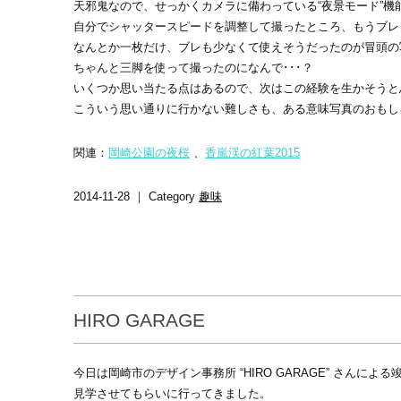
天邪鬼なので、せっかくカメラに備わっている“夜景モード”機
自分でシャッタースピードを調整して撮ったところ、もうブレっ
なんとか一枚だけ、ブレも少なくて使えそうだったのが冒頭の
ちゃんと三脚を使って撮ったのになんで･･･？
いくつか思い当たる点はあるので、次はこの経験を生かそうと
こういう思い通りに行かない難しさも、ある意味写真のおもし
関連：
岡崎公園の夜桜
、
香嵐渓の紅葉2015
2014-11-28 ｜ Category
趣味
HIRO GARAGE
今日は岡崎市のデザイン事務所 “HIRO GARAGE” さんに
見学させてもらいに行ってきました。